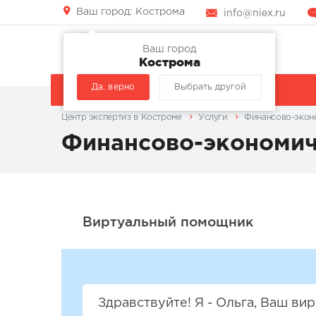
Ваш город:
Кострома
info@niex.ru
Ваш город
Кострома
Да, верно
Выбрать другой
КОМПАНИЯ
УСЛУГИ
Центр экспертиз в Костроме
Услуги
Финансово-экон
Финансово-экономич
Здравствуйте! Я - Ольга, Ваш в